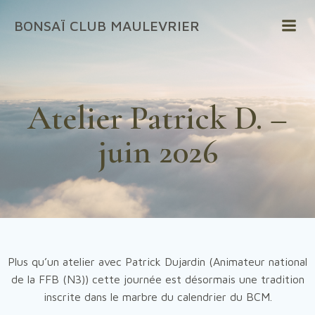
Aller
BONSAÏ CLUB MAULEVRIER
au
contenu
Atelier Patrick D. –
juin 2026
Plus qu’un atelier avec Patrick Dujardin (Animateur national
de la FFB (N3)) cette journée est désormais une tradition
inscrite dans le marbre du calendrier du BCM.