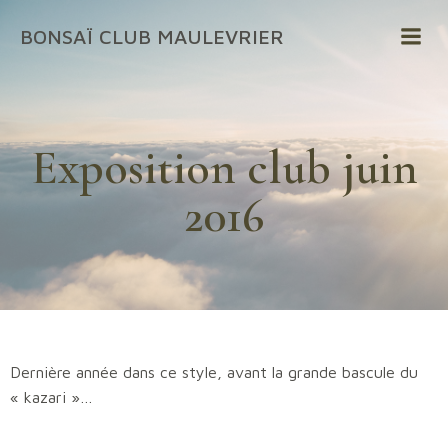
Aller
BONSAÏ CLUB MAULEVRIER
au
contenu
Exposition club juin
2016
Dernière année dans ce style, avant la grande bascule du
« kazari »…