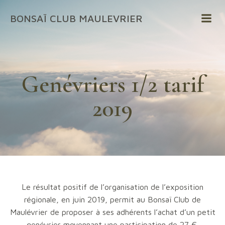
Aller
BONSAÏ CLUB MAULEVRIER
au
contenu
Genévriers 1/2 tarif
2019
Le résultat positif de l’organisation de l’exposition
régionale, en juin 2019, permit au Bonsaï Club de
Maulévrier de proposer à ses adhérents l’achat d’un petit
genévrier moyennant une participation de 27 €.