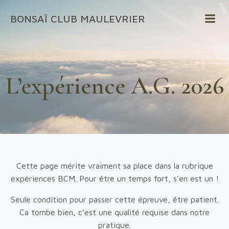
Aller
BONSAÏ CLUB MAULEVRIER
au
contenu
L’expérience A.G. 2026
Cette page mérite vraiment sa place dans la rubrique
expériences BCM. Pour être un temps fort, s’en est un !
Seule condition pour passer cette épreuve, être patient.
Ca tombe bien, c’est une qualité requise dans notre
pratique.