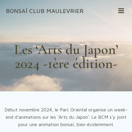
Aller
BONSAÏ CLUB MAULEVRIER
au
contenu
Les ‘Arts du Japon’
2024 -1ère édition-
Début novembre 2024, le Parc Oriental organise un week-
end d’animations sur les ‘Arts du Japon’. Le BCM s’y joint
pour une animation bonsaï, bien évidemment.